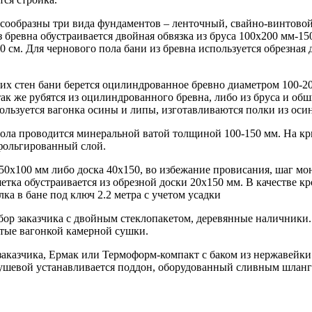
сообразны три вида фундаментов – ленточный, свайно-винтовой 
бревна обустраивается двойная обвязка из бруса 100х200 мм-150
 см. Для чернового пола бани из бревна используется обрезная
их стен бани берется оцилиндрованное бревно диаметром 100-20
к же рубятся из оцилиндрованного бревна, либо из бруса и обш
ользуется вагонка осины и липы, изготавливаются полки из оси
пола проводится минеральной ватой толщиной 100-150 мм. На кр
 фольгированный слой.
0х100 мм либо доска 40х150, во избежание провисания, шаг мон
шетка обустраивается из обрезной доски 20х150 мм. В качестве 
ка в бане под ключ 2.2 метра с учетом усадки
ор заказчика с двойным стеклопакетом, деревянные наличники. 
итые вагонкой камерной сушки.
заказчика, Ермак или Термоформ-компакт с баком из нержавейки 
душевой устанавливается поддон, оборудованный сливным шланг