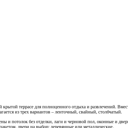
й крытой террасе для полноценного отдыха и развлечений. Вмес
гается из трех вариантов – ленточный, свайный, столбчатый.
тены и потолок без отделки, лаги и черновой пол, оконные и дв
пакетом, двери на выбор: деревянные или металлические.