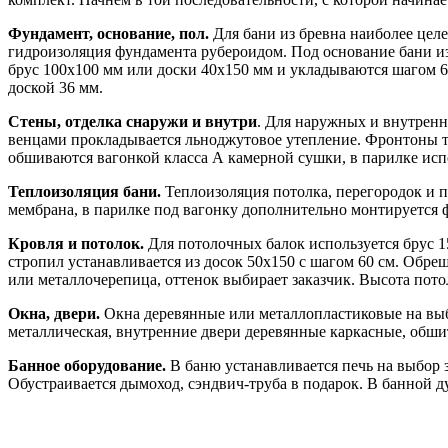
Фундамент, основание, пол.
Для бани из бревна наиболее целе
гидроизоляция фундамента рубероидом. Под основание бани из 
брус 100х100 мм или доски 40х150 мм и укладываются шагом 60
доской 36 мм.
Стены, отделка снаружи и внутри
. Для наружных и внутренн
венцами прокладывается льноджутовое утепление. Фронтоны та
обшиваются вагонкой класса А камерной сушки, в парилке исп
Теплоизоляция бани.
Теплоизоляция потолка, перегородок и 
мембрана, в парилке под вагонку дополнительно монтируется
Кровля и потолок.
Для потолочных балок используется брус 15
стропил устанавливается из досок 50х150 с шагом 60 см. Обре
или металлочерепица, оттенок выбирает заказчик. Высота потол
Окна, двери.
Окна деревянные или металлопластиковые на выб
металлическая, внутренние двери деревянные каркасные, обш
Банное оборудование.
В баню устанавливается печь на выбор 
Обустраивается дымоход, сэндвич-труба в подарок. В банной 