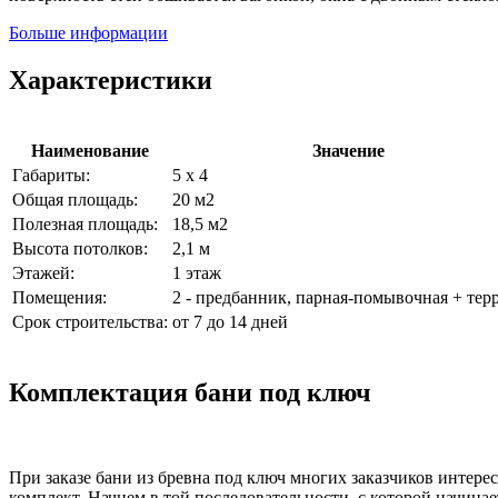
Больше информации
Характеристики
Наименование
Значение
Габариты:
5 х 4
Общая площадь:
20 м2
Полезная площадь:
18,5 м2
Высота потолков:
2,1 м
Этажей:
1 этаж
Помещения:
2 - предбанник, парная-помывочная + тер
Срок строительства:
от 7 до 14 дней
Комплектация бани под ключ
При заказе бани из бревна под ключ многих заказчиков интере
комплект. Начнем в той последовательности, с которой начинае