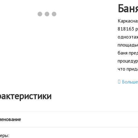
Бан
❯
Каркасн
818163 р
одноэтаж
площадью
баня пре
процедур
что прид
Больше
актеристики
енование
еры: