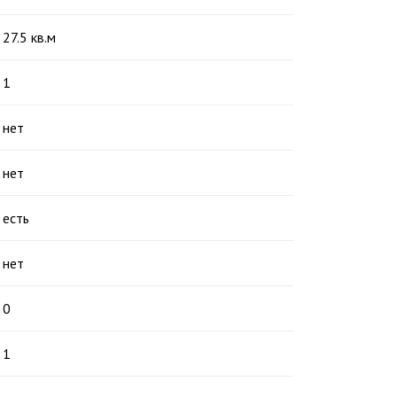
27.5 кв.м
1
нет
нет
есть
нет
0
1