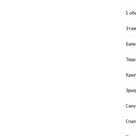
S об
Этаж
Балк
Терр
Крыл
Эрке
Сану
Спал