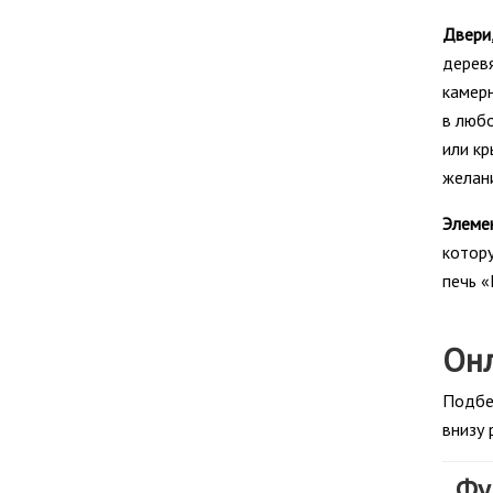
Двери,
деревя
камерн
в любо
или кр
желани
Элеме
котору
печь «
Онл
Подбе
внизу 
Фу