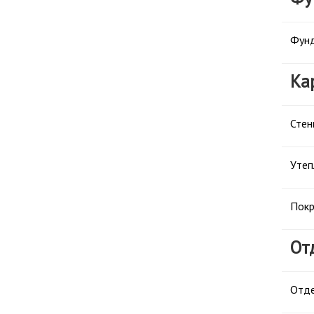
Фунд
Ка
Стен
Утеп
Покр
От
Отде