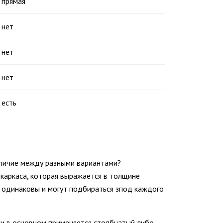
прямая
нет
нет
нет
есть
тличие между разными вариантами?
каркаса, которая выражается в толщине
ты одинаковы и могут подбираться зпод каждого
ани в основном применяется столбчатый либо