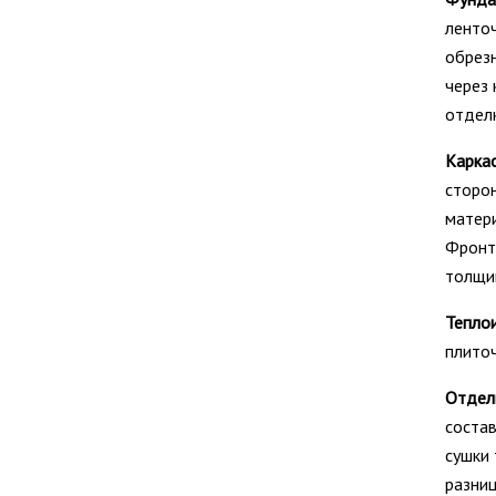
ленточ
обрезн
через 
отдел
Каркас
сторон
матери
Фронт
толщи
Тепло
плито
Отдел
состав
сушки 
разниц