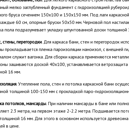
ный мелко заглубленный фундамент с гидроизоляцией рубероид
ого бруса сечением 150х100 и 150х150 мм. Под лаги каркасной
каждые 60 см, опорные бруски 50х50 мм. Черновой пол настила
ка пола подразумевает укладку шпунтованной доски толщиной 
, стены, перегородки
. Для каркаса бани, стен и перегородок ис
ы прокладывается пленка пароизоляции наноизол, с внешней г
алом служит вагонка. Для сборки каркаса применяются металлич
оны зашиваются доской 40х100, устанавливается ветрозащита 
ной 16 мм.
изоляция
. Утепление пола, стен и потолка каркасной бани осущ
чной толщиной 100-150 мм с прокладкой паро-гидроизоляцион
ка потолков, мансарды
. При наличии мансарды в бане или полн
ляет 2.3 метра, на первом этаже 2-2.2 метра. Подшивается по
толщиной 16 мм. Для этого в основном используется древесина
ей в цене.