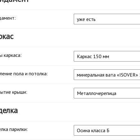
амент:
ркас
ы каркаса:
ление пола и потолка:
ытие крыши:
делка
лка парилки: