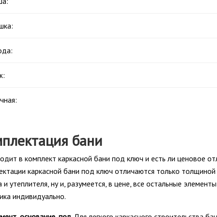
а:
шка:
ода:
ж:
чная:
плектация бани
одит в комплект каркасной бани под ключ и есть ли ценовое о
ектации каркасной бани под ключ отличаются только толщиной 
 и утеплителя, ну и, разумеется, в цене, все остальные элемен
ика индивидуально.
мент, основание, пол
. Для легкого каркасного строительства б