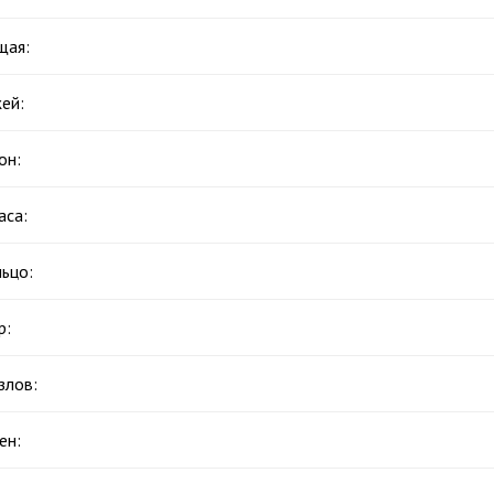
щая:
ей:
он:
аса:
ьцо:
р:
злов:
ен: