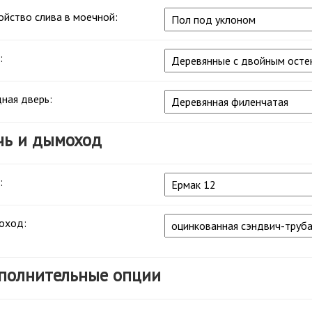
ойство слива в моечной:
:
ная дверь:
чь и дымоход
:
оход:
полнительные опции