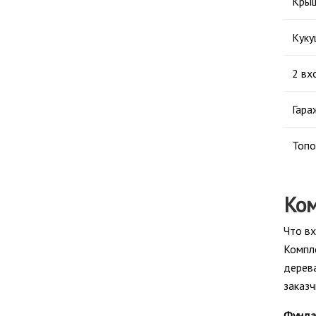
Крыш
Куку
2 вх
Гара
Топо
Ком
Что вх
Компл
дерева
заказч
Фунда