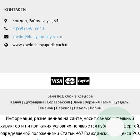
КОНТАКТЫ
Ковдор, Рабочая, ул., 34
8 (991) 097-59-13
kovdor@banyapodklyuch.ru
www.kovdor.banyapodklyuch.ru
Бани под ключ в Ковдоре
Калач
|
Духовщина
|
Берёзовский
|
Зима
|
Верхний Тагил
|
Суздаль
|
Семёнов
|
Перевоз
|
Невель
|
Лобня
|
Информация, размещенная на сайте, носит ознакомительный
характер и ни при каких условиях не является публичной офертой,
определяемой положениями Статьи 437 Гражданского кодекса РФ.